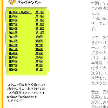
す調」で
この両者
第30回（最終回）
第15回
んね。
第29回
第14回
「我が輩
第28回
第13回
学してい
第27回
第12回
す。
第26回
第11回
第25回
第10回
第24回
第9回
さて、外
第23回
第8回
きが４月
第22回
第7回
ール、ウ
第21回
第6回
持参のカ
第20回
第5回
第19回
第4回
用で、本
第18回
第3回
本連載「
第17回
第2回
はライカ
第16回
第1回
次ぎにコ
何時もの
カメラの
コラムを読まれた皆様からの
感想やコラムで取り上げてほ
昔は、完
しい話題等はメディアジョイ
mediajoy@mediajoy.co.jp
確実なモ
までドウゾ！
が楽しみ
長年仕事