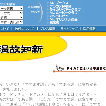
ら、いきなり「ですます調」から「である調」に突然変異し
、失礼しました。
まで、ＭＪチョートクカメラ日記も７月１日よりスタート
ちの方は「である調」（日記で「ですます調」は変ですよ
で、本連載は「ぐっと知的に丁寧に」をモットーに「ですま