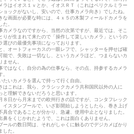
メラはイオス１ｖとか、イオスＲＴ（これはペリクルミラー
ショックがないし、安いので、仕事カメラ向き）でしたね。
きな画面が必要な時には、４ｘ５の木製フィールドカメラを
した。
事カメラなのですから、当然の次第ですが、最近では、そこ
とりが生まれて来たので「操作して楽しいカメラ」というの
ラ選びの最優先事項になっております。
と、オートフォーカスの一眼レフで、シャッターを押せば確
可能で、失敗は一切なし、というカメラほど、つまらないカ
りません。
事ではなく、自分の為の仕事なら、その点、持参するカメラ
す。
いたいカメラを選んで持って行く自由。
さはこれは、我ら、クラシックカメラ共和国民以外の人に
っと理解できないだろうと思います。
月８日から月末までの欧州行きの話ですが、コンタフレック
、イスタンブールで、いざ影開始しようとしたら、巻き上げ
不具合であることが分かり、急遽、使用中止となりました。
出鼻をくじかれたようで、これは面白くありません。
ブールの数日間は、それがしゃくに触るのでデジカメばかり
ました。