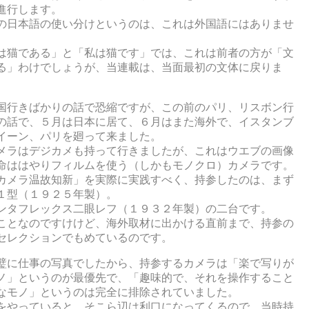
進行します。
の日本語の使い分けというのは、これは外国語にはありませ
は猫である」と「私は猫です」では、これは前者の方が「文
る」わけでしょうが、当連載は、当面最初の文体に戻りま
国行きばかりの話で恐縮ですが、この前のパリ、リスボン行
の話で、５月は日本に居て、６月はまた海外で、イスタンブ
イーン、パリを廻って来ました。
メラはデジカメも持って行きましたが、これはウエブの画像
命ははやりフィルムを使う（しかもモノクロ）カメラです。
カメラ温故知新」を実際に実践すべく、持参したのは、まず
１型（１９２５年製）。
ンタフレックス二眼レフ（１９３２年製）の二台です。
ことなのですけけど、海外取材に出かける直前まで、持参の
セレクションでもめているのです。
璧に仕事の写真でしたから、持参するカメラは「楽で写りが
ノ」というのが最優先で、「趣味的で、それを操作すること
なモノ」というのは完全に排除されていました。
をやっていると、そこら辺は利口になってくるので、当時持