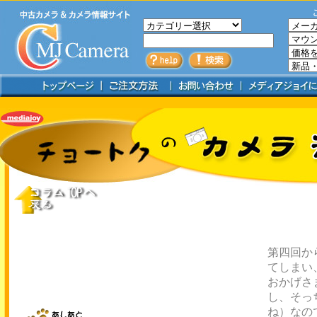
第四回か
てしまい
おかげさ
し、そっ
ね）なの