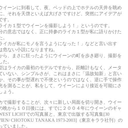
ウイーンに到着して、夜、ベッドの上でホテルの天井を眺め
に、それを天啓といえば大げさですけど、突然にアイデアが
です。
ライカ１型でウイーンを撮影しよう！」というのです。
分の意志ではなく、正に持参のライカ１型が私に語りかけた
た。
ライカが私にモノを言うようになった！」などと言い出す
は危ない小説になりますね。
から、まさに狂ったようにウイーンの町を歩き廻り、撮影を
した。
型はライカの最初のモデルですから、距離計もなく、メータ
ていない、シンプルさが、これはまさに「温故知新」と言い
か、その事が型遅れで不便というのではなく、逆に手で操作
光を測ることが、私をして、ウイーンにより接近を可能にさ
しょう。
カで撮影することが、次々に新しい局面を切り開き、ウイー
の晩から１０日後には、すでに２００４年にウイーンのギャ
EST LICHTでの写真展と、東京で出版する写真集[30
WIEN/ CHOTOKU TANAKA 1973-2003]（東京キララ社刊）の
っていました。