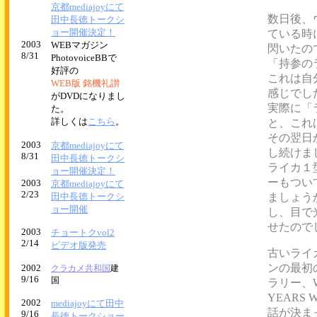
京都mediajoyにて
数日後、
田中長徳トークシ
ョー開催決定！
ている時
2003
WEBマガジン
閃いたの
8/31
PhotovoiceBBで
「持参の
好評の
これは自
WEB版 銘機礼讃
感じでし
がDVDになりまし
実際に「
た。
詳しくは
こちら
。
と、これ
その翌日
2003
京都mediajoyにて
し続けま
8/31
田中長徳トークシ
ライカ１
ョー開催決定！
ーもつい
2003
京都mediajoyにて
2/23
田中長徳トークシ
ましょう
ョー開催
し、目で
せたので
2003
チョートクvol2
2/14
ビデオ版発売
古いライ
ンの最初
2002
クラカメ共和国
建
9/16
国
ラリー、W
YEARS 
2002
mediajoyにて田中
話が決ま
9/16
長徳トークショー