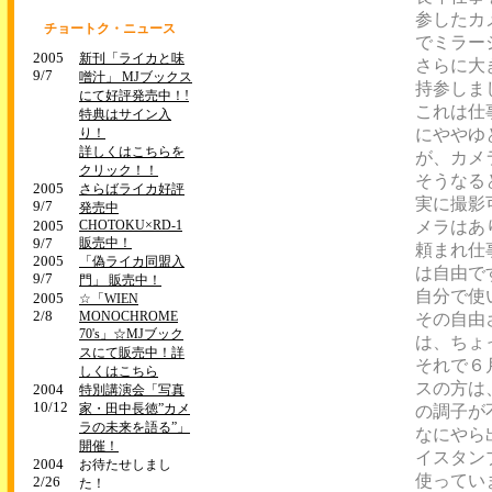
参したカ
チョートク・ニュース
でミラー
2005
新刊「ライカと味
さらに大
9/7
噌汁」 MJブックス
持参しま
にて好評発売中！!
これは仕
特典はサイン入
り！
にややゆ
詳しくはこちらを
が、カメ
クリック！！
そうなる
2005
さらばライカ好評
実に撮影
9/7
発売中
2005
CHOTOKU×RD-1
メラはあ
9/7
販売中！
頼まれ仕
2005
「偽ライカ同盟入
は自由で
9/7
門」 販売中！
自分で使
2005
☆「WIEN
2/8
MONOCHROME
その自由
70's」☆MJブック
は、ちょ
スにて販売中！詳
それで６
しくはこちら
スの方は
2004
特別講演会「写真
10/12
家・田中長徳”カメ
の調子が
ラの未来を語る”」
なにやら
開催！
イスタン
2004
お待たせしまし
使ってい
2/26
た！