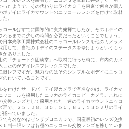
ッコールレンズを装着したニコンＳを取材に持参する「勇
かったようで、その代わりにライカ３Ｆを東京で何台か購入
のボデイにライカマウントのニッコールレンズを付けて取材
した。
ッコールはすでに国際的に実力発揮でしたが、そのボデイの
されるまでに少しの時間が必要だったということでしょう。
で日本光学工業株式会社のニッコールレンズを他のカメラメ
採用して、自社のボデイのステータスを挙げようというもう
きがありました。
山の「チョートク固執堂」へ取材に行った時に、市内のカメ
入したのがアイレスフレックスでした。
二眼レフですが、魅力なのはそのシンプルなボデイにニッコ
ズの付いていることです。
ルを付けたサードパーテイ製カメラで有名なのは、ライカマ
ニッコールを採用したニッカのライカコピーカメラ。これに
の交換レンズとして採用された一連のライカマウントニッコ
ズ群で、２５，２８、３５，５０，８５，１３５ミリのライ
が揃っていました。
ラで有名なのはゼンザブロニカＤで、国産最初のレンズ交換
Ｘ６判一眼レフは各種のニッコール交換レンズを擁していま