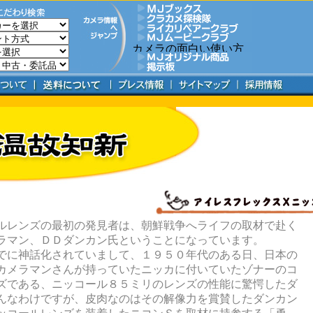
ルレンズの最初の発見者は、朝鮮戦争へライフの取材で赴く
ラマン、ＤＤダンカン氏ということになっています。
でに神話化されていまして、１９５０年代のある日、日本の
カメラマンさんが持っていたニッカに付いていたゾナーのコ
ズである、ニッコール８５ミリのレンズの性能に驚愕したダ
んなわけですが、皮肉なのはその解像力を賞賛したダンカン