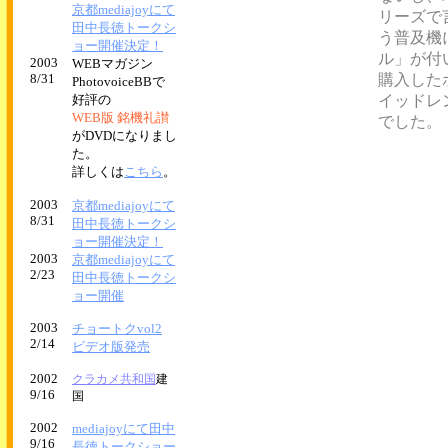
京都mediajoyにて
リーズで
田中長徳トークシ
う普及機
ョー開催決定！
ル」が付
2003
WEBマガジン
8/31
購入した
PhotovoiceBBで
好評の
イッドレ
WEB版 銘機礼讃
でした。
がDVDになりまし
た。
詳しくは
こちら
。
2003
京都mediajoyにて
8/31
田中長徳トークシ
ョー開催決定！
2003
京都mediajoyにて
2/23
田中長徳トークシ
ョー開催
2003
チョートクvol2
2/14
ビデオ版発売
2002
クラカメ共和国
建
9/16
国
2002
mediajoyにて田中
9/16
長徳トークショー