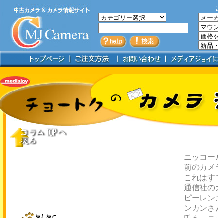
ニッコー
前のカメ
これはす
通信社の
ピーレン
ンカンさ