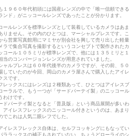
も１９６０年代初頭には国産レンズの中で「唯一信頼できる
ランド」がニッコールレンズであったことが分かります。
コールレンズを標準レンズとして装着しているカメラはあま
ありません。その内のひとつは、マーシャルプレスです。こ
から営業写真館用にマミヤが別会社を興して売り出した軽量
メラで集合写真を撮影するというコンセプトで製作されたカ
ッコール１０５ミリが標準レンズで、他には１３５ミリと１
相当のコンバージョンレンズが用意されていました。
シャルプレスは６０年代後半のカメラですが、その前、５０
場していたのが今回、岡山のカメラ屋さんで購入したアイレ
クスです。
フレックスにはレンズは２種類あって、ひとつはアイレスブ
コーラルで、もう一つが「サードパーテイ製」のニッコール
うわけです。
ードパーテイ製となると「普及版」という商品展開が多いわ
、アイレスフレックスのニッコール付きというのは、あまり
のでこれは人気二眼レフでした。
アイレスフレックス自体は、セルフコッキングにもなってい
パララックスの補正もされていない、ちょうどローライのシ