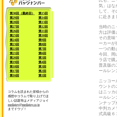
氏も、ニ
気」はな
して、そ
第30回（最終回）
第15回
に赴きま
第29回
第14回
第28回
第13回
当時のニ
第27回
第12回
第26回
第11回
方は評価
第25回
第10回
その意味
第24回
第9回
ーカーが
第23回
第8回
一つの動
第22回
第7回
第21回
第6回
今回、岡
第20回
第5回
ラ店で購
第19回
第4回
普及版の
第18回
第3回
ールレン
第17回
第2回
第16回
第1回
ニッコー
ウントの
はニッカ
コラムを読まれた皆様からの
感想やコラムで取り上げてほ
ールレン
しい話題等はメディアジョイ
ンナップ
mediajoy@mediajoy.co.jp
中判カメ
までドウゾ！
式高級６