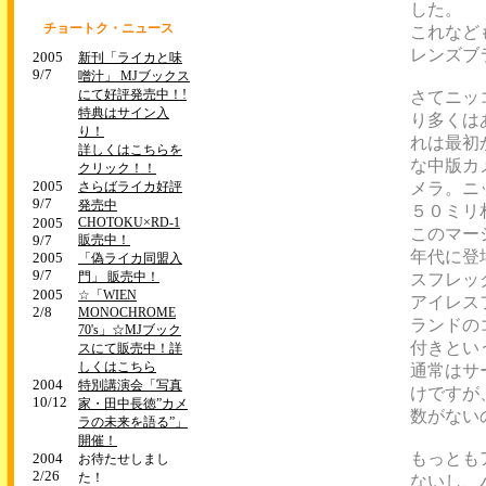
した。
チョートク・ニュース
これなど
レンズブ
2005
新刊「ライカと味
9/7
噌汁」 MJブックス
にて好評発売中！!
さてニッ
特典はサイン入
り多くは
り！
れは最初
詳しくはこちらを
な中版カ
クリック！！
2005
さらばライカ好評
メラ。ニ
9/7
発売中
５０ミリ
2005
CHOTOKU×RD-1
このマー
9/7
販売中！
年代に登
2005
「偽ライカ同盟入
9/7
門」 販売中！
スフレッ
2005
☆「WIEN
アイレス
2/8
MONOCHROME
ランドの
70's」☆MJブック
付きとい
スにて販売中！詳
しくはこちら
通常はサ
2004
特別講演会「写真
けですが
10/12
家・田中長徳”カメ
数がない
ラの未来を語る”」
開催！
もっとも
2004
お待たせしまし
2/26
た！
ないし、