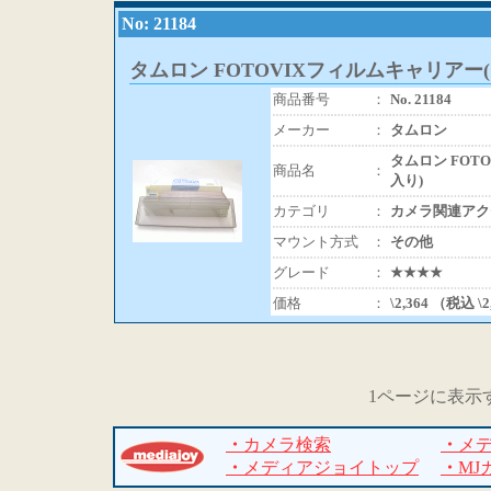
No: 21184
タムロン FOTOVIXフィルムキャリアー
商品番号
：
No. 21184
メーカー
：
タムロン
タムロン FOT
商品名
：
入り)
カテゴリ
：
カメラ関連アク
マウント方式
：
その他
グレード
：
★★★★
価格
：
\2,364 （税込 \
1ページに表示
・
カメラ検索
・
メ
・
メディアジョイトップ
・
MJ