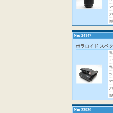
マ
グ
価
No: 24147
ポラロイド スペ
商
メ
商
カ
マ
グ
価
No: 23930