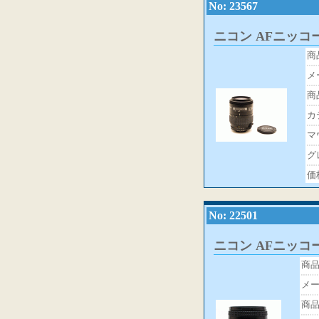
No: 23567
ニコン AFニッコール3
商
メ
商
カ
マ
グ
価
No: 22501
ニコン AFニッコール2
商
メ
商