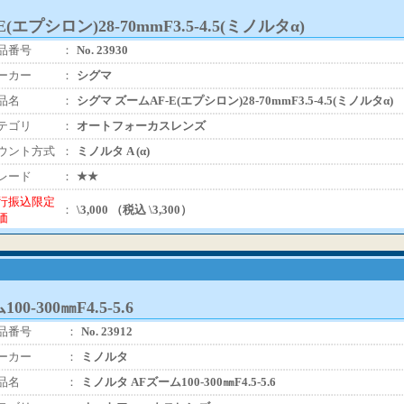
エプシロン)28-70mmF3.5-4.5(ミノルタα)
品番号
：
No. 23930
ーカー
：
シグマ
品名
：
シグマ ズームAF-E(エプシロン)28-70mmF3.5-4.5(ミノルタα)
テゴリ
：
オートフォーカスレンズ
ウント方式
：
ミノルタ A (α)
レード
：
★★
行振込限定
：
\3,000 （税込 \3,300）
価
-300㎜F4.5-5.6
品番号
：
No. 23912
ーカー
：
ミノルタ
品名
：
ミノルタ AFズーム100-300㎜F4.5-5.6