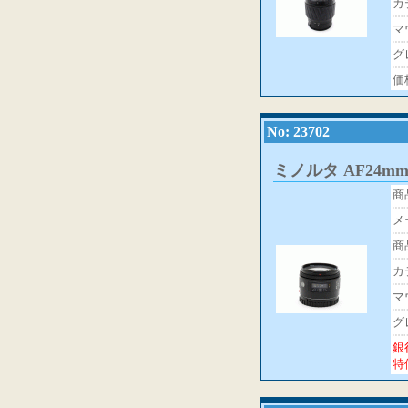
カ
マ
グ
価
No: 23702
ミノルタ AF24mmF
商
メ
商
カ
マ
グ
銀
特