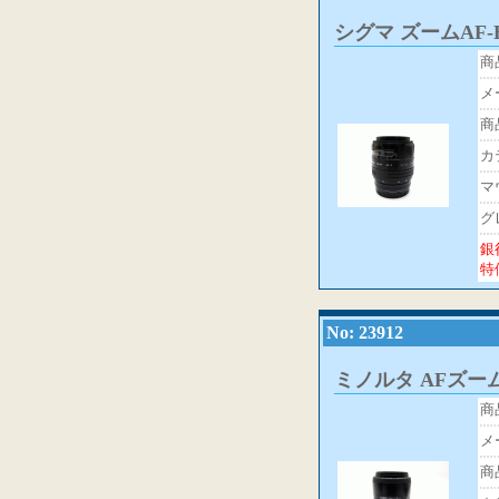
シグマ ズームAF-E(
商
メ
商
カ
マ
グ
銀
特
No: 23912
ミノルタ AFズーム100
商
メ
商