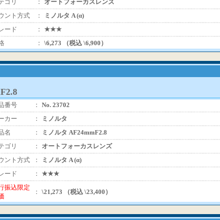
テゴリ
：
オートフォーカスレンズ
ウント方式
：
ミノルタ A (α)
レード
：
★★★
格
：
\6,273 （税込 \6,900）
2.8
品番号
：
No. 23702
ーカー
：
ミノルタ
品名
：
ミノルタ AF24mmF2.8
テゴリ
：
オートフォーカスレンズ
ウント方式
：
ミノルタ A (α)
レード
：
★★★
行振込限定
：
\21,273 （税込 \23,400）
価