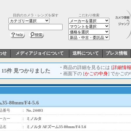
目的のカメラ・レンズを探す
こだわり検索
わせ
メディアジョイについて
送料について
プレス情報
・
商品の詳細を見るには [
詳細情
15件 見つかりました
・
画面下の [
かごの中身
] でかご
-80mm/F4-5.6
品番号
：
No. 24403
ーカー
：
ミノルタ
品名
：
ミノルタ AFズーム35-80mm/F4-5.6