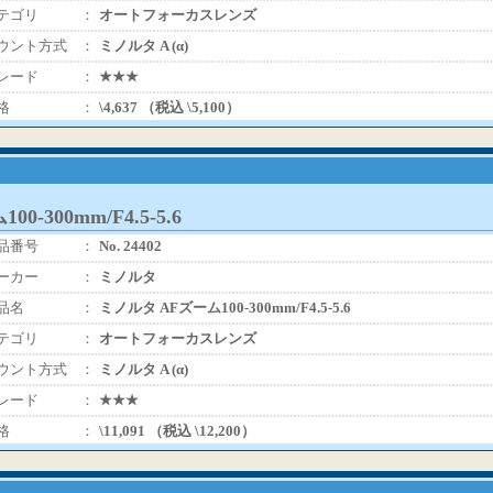
テゴリ
：
オートフォーカスレンズ
ウント方式
：
ミノルタ A (α)
レード
：
★★★
格
：
\4,637 （税込 \5,100）
-300mm/F4.5-5.6
品番号
：
No. 24402
ーカー
：
ミノルタ
品名
：
ミノルタ AFズーム100-300mm/F4.5-5.6
テゴリ
：
オートフォーカスレンズ
ウント方式
：
ミノルタ A (α)
レード
：
★★★
格
：
\11,091 （税込 \12,200）