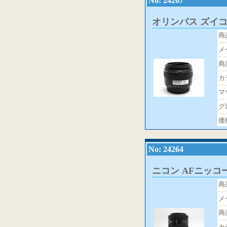
No: 24267
オリンパス ズイコ
商
メ
商
カ
マ
グ
価
No: 24264
ニコン AFニッコール3
商
メ
商
カ