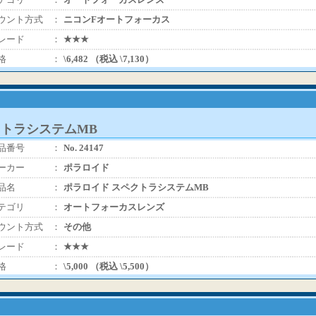
ウント方式
：
ニコンFオートフォーカス
レード
：
★★★
格
：
\6,482 （税込 \7,130）
クトラシステムMB
品番号
：
No. 24147
ーカー
：
ポラロイド
品名
：
ポラロイド スペクトラシステムMB
テゴリ
：
オートフォーカスレンズ
ウント方式
：
その他
レード
：
★★★
格
：
\5,000 （税込 \5,500）