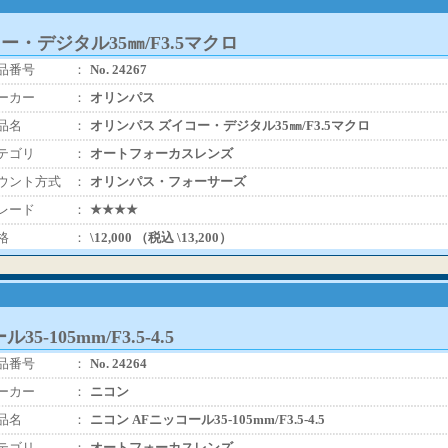
ー・デジタル35㎜/F3.5マクロ
品番号
：
No. 24267
ーカー
：
オリンパス
品名
：
オリンパス ズイコー・デジタル35㎜/F3.5マクロ
テゴリ
：
オートフォーカスレンズ
ウント方式
：
オリンパス・フォーサーズ
レード
：
★★★★
格
：
\12,000 （税込 \13,200）
5-105mm/F3.5-4.5
品番号
：
No. 24264
ーカー
：
ニコン
品名
：
ニコン AFニッコール35-105mm/F3.5-4.5
テゴリ
：
オートフォーカスレンズ