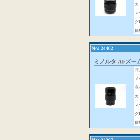
カ
マ
グ
価
No: 24402
ミノルタ AFズーム100
商
メ
商
カ
マ
グ
価