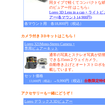
同タイプで軽くてコンパクトな
のビュアー付 はこちら↓
Loreo 3D Lens in a cap + ライト
アー(各マウント14,900円)
各マウント用 各18,800円（税込）
カメラ付き３Dキットはこちら！
Loreo 321Mono-Stereo Camera +
専用ビュアーキット
通常の写真とステレオ写真が切
できる35mm２ウェイカメラ。
自動巻き上げとオートストロボ
載しています。
セット価格
→9,990円（税込）
台数限定特
13,000円（税込）
アクセサリーも一緒にどうぞ！
Loreo デラックス3Dビュアー