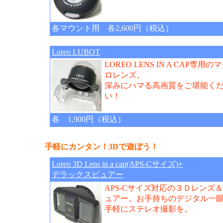
各マウント用 各2,600円（税込）
Loreo LUBOT
LOREO LENS IN A CAP専用の
ロレンズ。
深みにハマる高画質をご堪能く
い！
各 1,900円（税込）
手軽にカンタン！3Dで遊ぼう！
Loreo 3D Lens in a cap(APS-Cサイズ)+
デラックスビュアー
APS-Cサイズ対応の３Ｄレンズ
ュアー。お手持ちのデジタル一
手軽にステレオ撮影を。